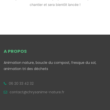
chantier et sera bientôt lancée !
A PROPOS
Animation nature, boucle du compost, fresque du sol,
animation tri des déchets
06 20 33 42 32
contact@chrysanime-nature.fr