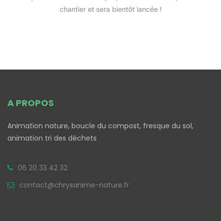
chantier et sera bientôt lancée !
A PROPOS
Animation nature, boucle du compost, fresque du sol,
animation tri des déchets
06 20 33 42 32
contact@chrysanime-nature.fr