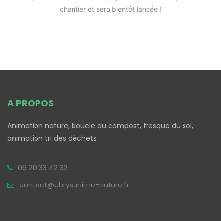
chantier et sera bientôt lancée !
A PROPOS
Animation nature, boucle du compost, fresque du sol,
animation tri des déchets
06 20 33 42 32
contact@chrysanime-nature.fr