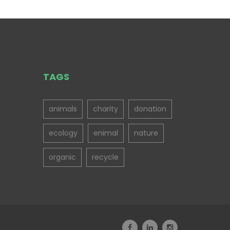
TAGS
animals
charity
donation
ecology
enimal
nature
organic
recycle