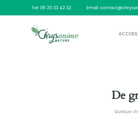
Tel: 06 20 33 42 32
Email: contact@chrysan
ACCUEIL
De gr
Quelque cho