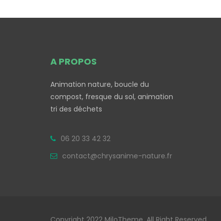
A PROPOS
Animation nature, boucle du
compost, fresque du sol, animation
tri des déchets
06 20 33 42 32
contact@chrysanime-nature.fr
Copyright 2022 MiloTheme, All Right Reserved